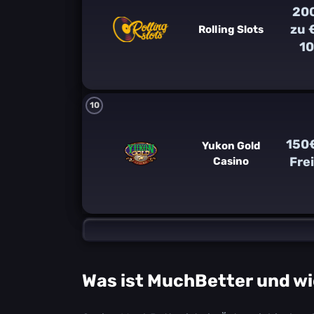
200
zu 
Rolling Slots
10
10
150€
Yukon Gold
Fre
Casino
Wаs іst МuсhВеttеr und wі