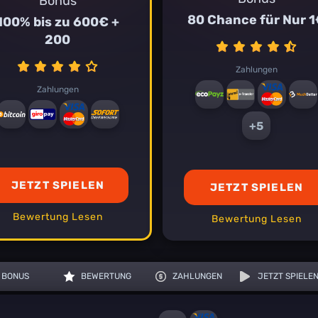
Bonus
80 Chance für Nur 
100% bis zu 600€ +
200
Zahlungen
Zahlungen
+5
JETZT SPIELEN
JETZT SPIELEN
Bewertung Lesen
Bewertung Lesen
BONUS
BEWERTUNG
ZAHLUNGEN
JETZT SPIELE