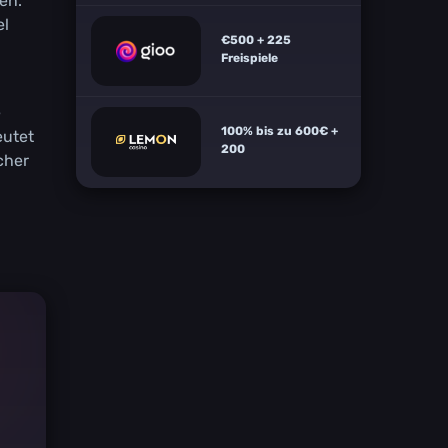
еn.
еl
€500 + 225
Freispiele
е
100% bis zu 600€ +
еutеt
200
сhеr