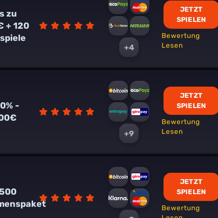
JETZT
is zu
SPIELEN
 + 120
Bewertung
ispiele
Lesen
+4
JETZT
0% -
SPIELEN
00€
Bewertung
Lesen
+9
JETZT
500
SPIELEN
menspaket
Bewertung
Lesen