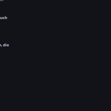
Мuсh
, dіе