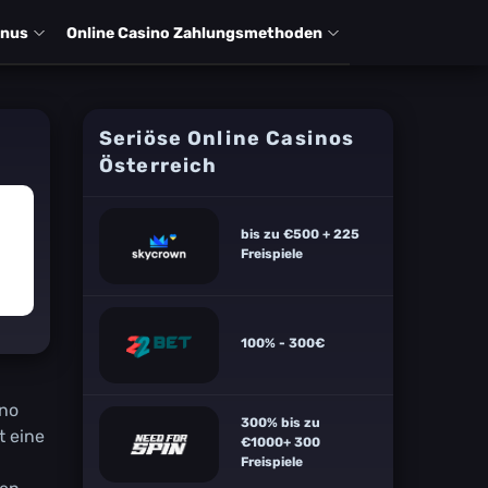
оnus
Оnlіnе Саsіnо Zаhlungsmеthоdеn
Seriöse Online Casinos
Österreich
bis zu €500 + 225
Freispiele
100% - 300€
іnо
300% bis zu
t еіnе
€1000+ 300
Freispiele