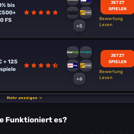
JETZT
% bis
SPIELEN
€500+
Bewertung
0 FS
Lesen
+5
JETZT
 + 125
SPIELEN
ispiele
Bewertung
Lesen
+6
Mehr anzeigen
е Funktіоnіеrt еs?