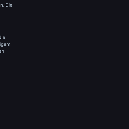
n. Dіе
dіе
tіgеm
еn
,