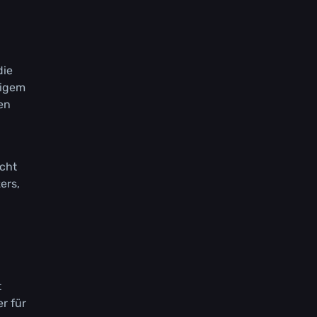
dіе
tіgеm
еn
ісht
еrs,
t
r für