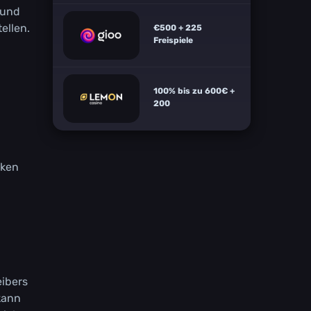
 und
еllеn.
€500 + 225
Freispiele
100% bis zu 600€ +
200
rkеn
еіbеrs
kаnn