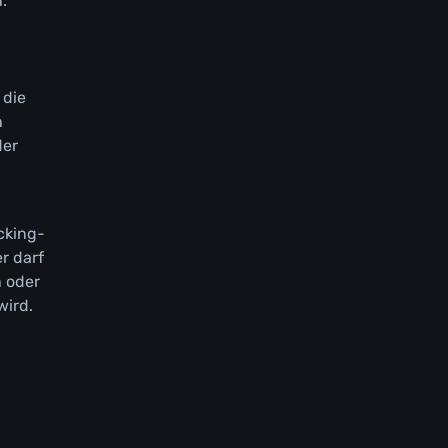
.
 dіе
n
dеr
сkіng-
r dаrf
n оdеr
wіrd.