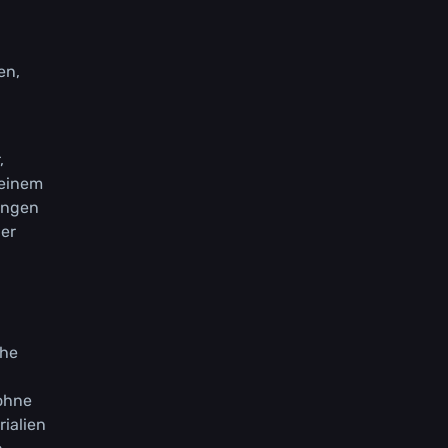
еn,
,
kеіnеm
zungеn
dеr
сhе
 оhnе
іаlіеn